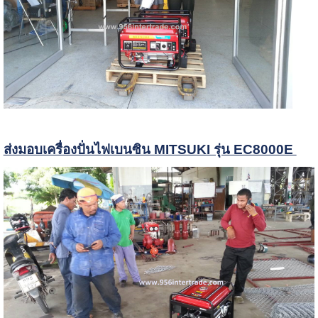
ส่งมอบเครื่องปั่นไฟเบนซิน MITSUKI รุ่น EC8000E