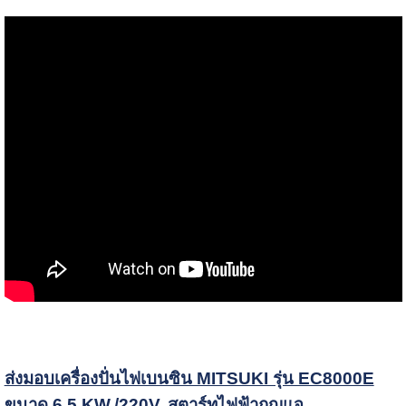
ส่งมอบเครื่องปั่นไฟเบนซิน MITSUKI รุ่น EC8000E
ขนาด 6.5 KW./220V. สตาร์ทไฟฟ้ากุญแจ